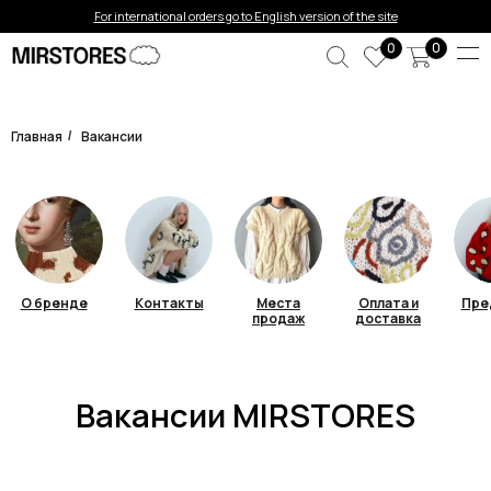
For international orders go to English version of the site
0
0
Главная
Вакансии
/
Вакансии MIRSTORES
О бренде
Контакты
Места
Оплата и
Пре
продаж
доставка