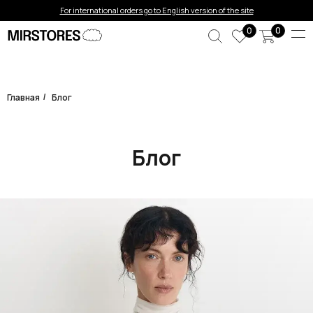
For international orders go to English version of the site
0
0
Главная
Блог
/
Блог