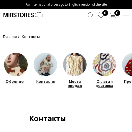
For international orders go to English version of the site
0
0
Главная
Контакты
/
О бренде
Контакты
Места
Оплата и
Пре
продаж
доставка
Контакты