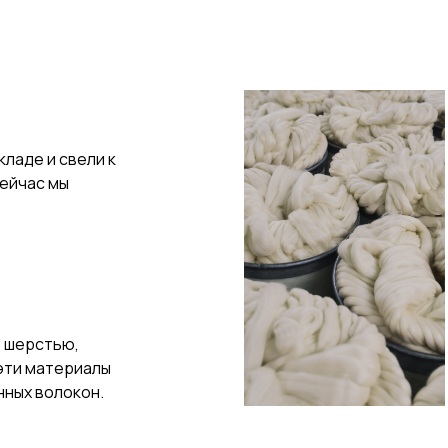
кладе и свели к
Сейчас мы
— шерстью,
 эти материалы
нных волокон.