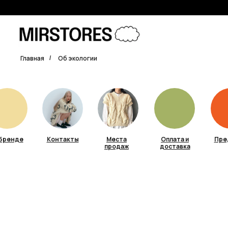
Главная
Об экологии
/
бренде
Контакты
Места
Оплата и
Пре
продаж
доставка