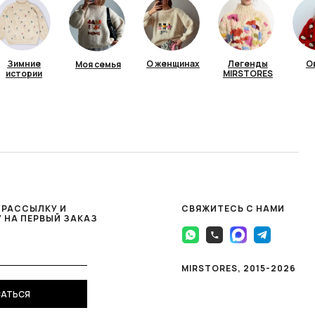
Зимние
О женщинах
Легенды
О
Моя семья
истории
MIRSTORES
 РАССЫЛКУ И
СВЯЖИТЕСЬ С НАМИ
 НА ПЕРВЫЙ ЗАКАЗ
MIRSTORES, 2015-2026
АТЬСЯ