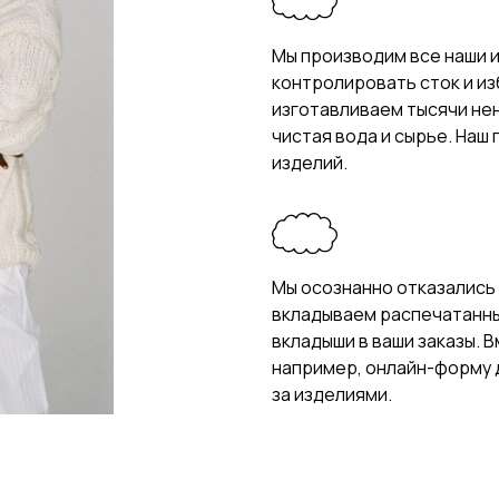
Мы производим все наши и
контролировать сток и и
изготавливаем тысячи не
чистая вода и сырье. Наш
изделий.
Мы осознанно отказались 
вкладываем распечатанные
вкладыши в ваши заказы. 
например, онлайн-форму д
за изделиями.