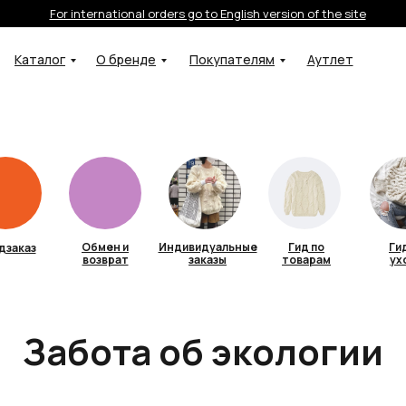
For international orders go to English version of the site
Каталог
О бренде
Покупателям
Аутлет
Обмен и
Индивидуальные
Гид по
Ги
дзаказ
возврат
заказы
товарам
ух
Забота об экологии