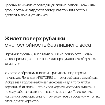
Дополните комплект подходящей обувью: сапоги-казаки или
грубые ботинки зададут характер, балетки или лоферы —
сделают мягче и утонченнее.
Жилет поверх рубашки:
многослойность без лишнего веса
Воротник рубашки, выглядывающий из-под жилета — один
из тех приемов, который выглядит продуманно, а собирается
за минуту.
Жилет с V-образным вырезом и рисунком «под корову»
из капсулы Легенды MIRSTORES для этого образа в самый раз.
V-образная горловина буквально создана для того, чтобы
воротник был виден. П ятна «под корову» частично вывязаны
по ходу работы, частично — вышиты вручную. Та же техника
«рисунок поверх рисунка», что и в свитере с горошком — только
здесь другой характер.