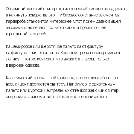
Объемный женский свитер в стиле оверсайз можно не надевать,
а накинуть поверх пальто — и базовое сочетание элементов
гардероба становится интереснее. Этот прием давно вышел
за рамки «так делают только в кино» и прочно вошел
в реальный гардероб.
Кашемировое или шерстяное пальто дают фактуру
на фактуре — мягко и тепло. Кожаный тренч переворачивает
логику — тот же контраст, что вязка с атласом, только
в верхней одежде.
Классический тренч — нейтральная, но трендовая база, где
весь акцент достается свитеру. Например, с однотонным
пальто или курткой нейтральных оттенков женский свитер
оверсайз отлично читается как единственный акцент.