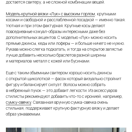
достается свитеру, а не сложной комбинации вещей.
Модель крупной вязки «Лук» с высоким горлом
, крупными
косами и свободной и расслабленной посадкой — именно такая.
Уютная и при этом фактурная. Крупные косы делают
повседневные кэжуал-образы интересными даже без
дополнительных акцентов. С моделью «Лук» можно носить
прямые джинсы, кеды или лоферы — и больше ничего не нужно.
Рукава можно слегка подкатать, и тогда на открытое запястье
лучше добавить несколько браслетов разной ширины
и материалов: металл с кожей или бусинами.
Еще с таким объемным свитером хорошо носить джинсы
с открытой щиколоткой — фасон который визуально стройнит
фигуру и балансирует силуэт. Волосы можно собрать
в небрежный пучок — это добавит легкости. Из аксессуаров
стилисты рекомендуют добавить что-то с иронией, например,
сумку-овечку
. Связанная вручную сумка-овечка очень
стильная, поддерживает крупную фактурную вязку и делает
образ узнаваемым.