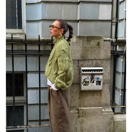
ФОТО
@DARSIFIRSOVA
СУМКА-ОВЕЧКА