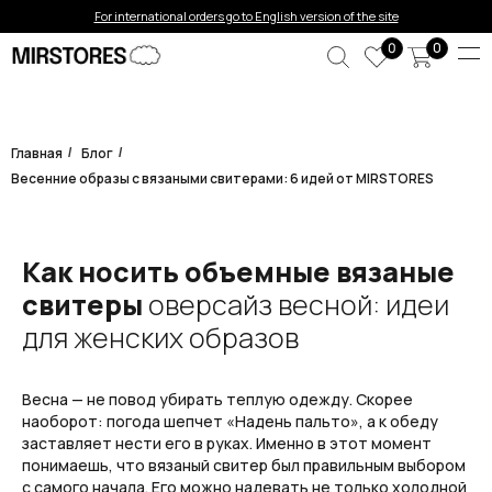
For international orders go to English version of the site
0
0
Главная
Блог
/
/
Весенние образы с вязаными свитерами: 6 идей от MIRSTORES
Как носить объемные вязаные
свитеры
оверсайз весной: идеи
для женских образов
Весна — не повод убирать теплую одежду. Скорее
наоборот: погода шепчет «Надень пальто», а к обеду
заставляет нести его в руках. Именно в этот момент
понимаешь, что вязаный свитер был правильным выбором
с самого начала. Его можно надевать не только холодной