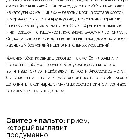
оверсайз с вышивкой. Например, джемпер «
Женщина года
»
из капсулы «О женщинах» — базовый крой, в составе хлопок
и меринос, и вышитая вручную надпись с миниатюрными
цветами из натуральных нитей. Стоит обратить внимание
и на посадку — спущенное плечо визуально смягчает силуэт.
Он достаточно легкий для весны, а вышивка делает комплект
нарядным без усилий и дополнительных украшений.
Кожаная юбка-карандаш работает так же. Ботильоны или
лоферы на каблуке — обувь с каблуком здесь важна, она
вытягивает силуэт и добавляет четкости. Аксессуары могут
быть излишни — вышивка уже говорит достаточно. Или можно
дополнить такой наряд зимним шарфом с принтом, если все-
таки хочется больше деталей.
Свитер + пальто:
прием,
который выглядит
продуманно