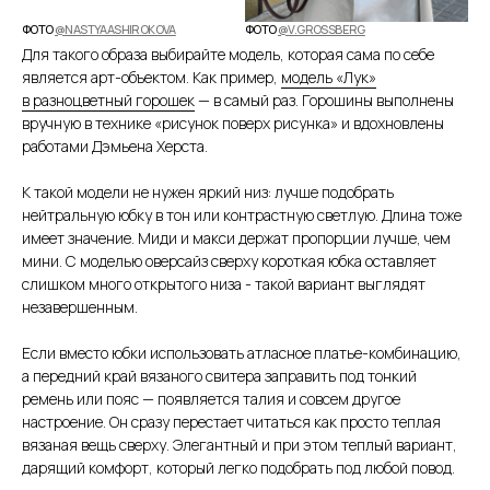
ФОТО
@NASTYAASHIROKOVA
ФОТО
@V.GROSSBERG
Для такого образа выбирайте модель, которая сама по себе
является арт-объектом. Как пример,
модель «Лук»
в разноцветный горошек
— в самый раз. Горошины выполнены
вр учную в технике «рисунок поверх рисунка» и вдохновлены
работами Дэмьена Херста.
К такой модели не нужен яркий низ: лучше подобрать
нейтральную юбку в тон или контрастную светлую. Длина тоже
имеет значение. Миди и макси держат пропорции лучше, чем
мини. С моделью оверсайз сверху короткая юбка оставляет
слишком много открытого низа - такой вариант выглядят
незавершенным.
Если вместо юбки использовать атласное платье-комбинацию,
а передний край вязаного свитера заправить под тонкий
ремень или пояс — появляется талия и совсем другое
настроение. Он сразу перестает читаться как просто теплая
вязаная вещь сверху. Элегантный и при этом теплый вариант,
дарящий комфорт, который легко подобрать под любой повод.