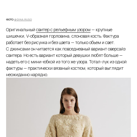
ФОТО
@DINA.RUSO
Оригинальный
свитер с рельефным узором
— крупные
шишечки, V-образная горловина, слоновая кость. Фактура
работает без рисунка и без цвета — только объем и свет.
С джинсами он читается как повседневный вариант оверсайз
свитера. Но есть вариант который девушки любят больше —
надеть его с мини-юбкой из того же узора. Тотал-лук из одной
фактуры — практически вязаный костюм, который выглядит
неожиданно нарядно.