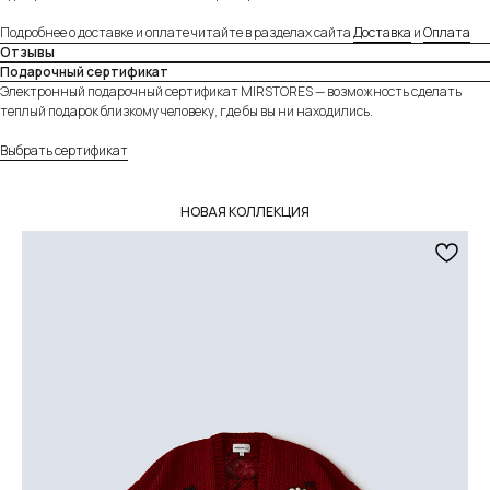
Оплачивайте товар на сайте полностью картой
Подробнее о доставке и оплате читайте в разделах сайта
Доставка
и
Оплата
любого банка или частично через сервисы
Отзывы
«Долями» и Яндекс «Сплит».
Подробнее
Подарочный сертификат
Электронный подарочный сертификат MIRSTORES — возможность сделать
теплый подарок близкому человеку, где бы вы ни находились.
Выбрать сертификат
НОВАЯ КОЛЛЕКЦИЯ