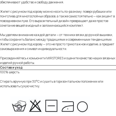
обеспечивают удобство и свободу движения.
Жилет с рисунком под корову можно носить по-разному: поверх рубашки или
лонгслива для многослойных образов, а также самостоятельно — как акцент в
повседневном луке. Его выразительный дизайн превращает даже простое
сочетание вещей в модный и запоминающийся комплект.
Мы уделяем внимание каждой детали — от техники вязки до ручной вышивки,
чтобы сохранить баланс между традициями и современными тенденциями.
Жилет с рисунком под корову — это не просто трикотажное изделие, а предмет
самовыражения и символ индивидуальности.
Присоединяйтесь к комьюнити MIRSTORES и оцените качество наших вязаных
изделий ручной работы.
Состав и уход
100% шерсть
Стирать вручную при 30°C и сушить в горизонтальном положении или
использовать сухую чистку.