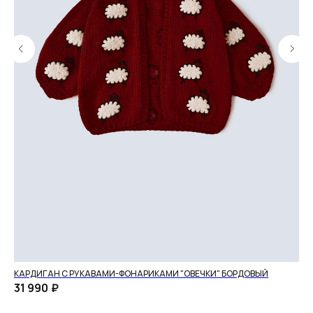
КАРДИГАН С РУКАВАМИ-ФОНАРИКАМИ "ОВЕЧКИ" БОРДОВЫЙ
СВ
КО
31 990
₽
22