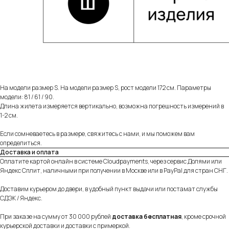
Индивидуальное изготовление
Можем изготовить любое изделие из нашего
ассортимента на заказ по вашим параметрам.
Подробнее
На модели размер S. На модели размер S, рост модели 172 см. Параметры
модели: 81 / 61 / 90.
Длина жилета измеряется вертикально, возможна погрешность измерений в
1-2 см.
Разные опции доставки
Если сомневаетесь в размере, свяжитесь с нами, и мы поможем вам
Предложим доставить заказ удобным для вас
определиться.
способом — курьером в день заказа по Москве
Доставка и оплата
или в ближайший к вам пункт выдачи заказов.
Оплатите картой онлайн в системе Cloudpayments, через сервис Долями или
Подробнее
Яндекс Сплит, наличными при получении в Москве или в PayPal для стран СНГ.
Доставим курьером до двери, в удобный пункт выдачи или постамат службы
СДЭК / Яндекс.
При заказе на сумму от 30 000 рублей
доставка бесплатная
, кроме срочной
Удобная и безопасная оплата
курьерской доставки и доставки с примеркой.