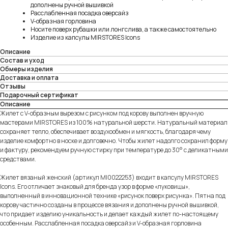
дополнены ручной вышивкой
Расслабленная посадка оверсайз
V-образная горловина
Носите поверх рубашки или лонгслива, а также самостоятельно
Изделие из капсулы MIRSTORES Icons
Описание
Состав и уход
Обмеры изделия
Доставка и оплата
Отзывы
Подарочный сертификат
Описание
Жилет с V-образным вырезом с рисунком под корову выполнен вручную
мастерами MIRSTORES из 100% натуральной шерсти. Натуральный материал
сохраняет тепло, обеспечивает воздухообмен и мягкость, благодаря чему
изделие комфортно в носке и долговечно. Чтобы жилет надолго сохранил форму
и фактуру, рекомендуем ручную стирку при температуре до 30° с деликатными
средствами.
Жилет вязаный женский (артикул MI0022253) входит в капсулу MIRSTORES
Icons. Его отличает знаковый для бренда узор в форме «луковицы»,
выполненный в инновационной технике «рисунок поверх рисунка». Пятна под
корову частично созданы в процессе вязания и дополнены ручной вышивкой,
что придает изделию уникальность и делает каждый жилет по-настоящему
особенным. Расслабленная посадка оверсайз и V-образная горловина