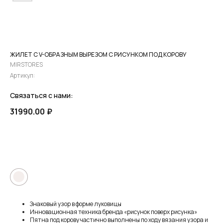
ЖИЛЕТ С V-ОБРАЗНЫМ ВЫРЕЗОМ С РИСУНКОМ ПОД КОРОВУ
MIRSTORES
Артикул:
Связаться с нами:
31990.00
₽
ПРЕДЗАКАЗ
●
Знаковый узор в форме луковицы
Инновационная техника бренда «рисунок поверх рисунка»
Пятна под корову частично выполнены по ходу вязания узора и