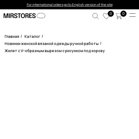
Error get alias
For international orders go to English version of the site
0
0
Главная
Каталог
/
/
Новинки женской вязаной одежды ручной работы
/
Жилет с V-образным вырезом с рисунком под корову