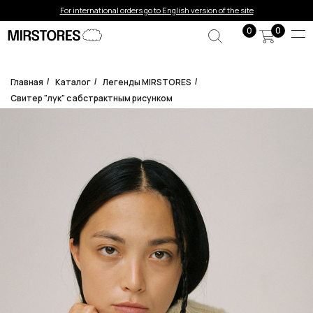
Error get alias
For international orders go to English version of the site
0
0
Главная
Каталог
Легенды MIRSTORES
/
/
/
Свитер "лук" с абстрактным рисунком