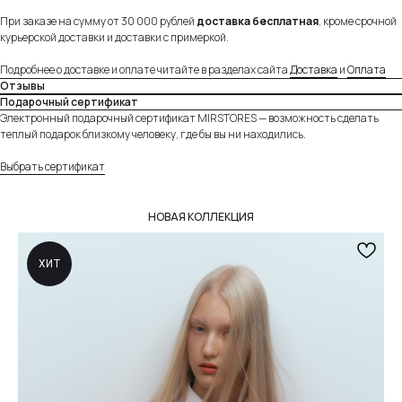
При заказе на сумму от 30 000 рублей
доставка бесплатная
, кроме срочной
Удобная и безопасная оплата
курьерской доставки и доставки с примеркой.
Оплачивайте товар на сайте полностью картой
любого банка или частично через сервисы
Подробнее о доставке и оплате читайте в разделах сайта
Доставка
и
Оплата
«Долями» и Яндекс «Сплит».
Подробнее
Отзывы
Подарочный сертификат
Электронный подарочный сертификат MIRSTORES — возможность сделать
теплый подарок близкому человеку, где бы вы ни находились.
Выбрать сертификат
НОВАЯ КОЛЛЕКЦИЯ
ХИТ