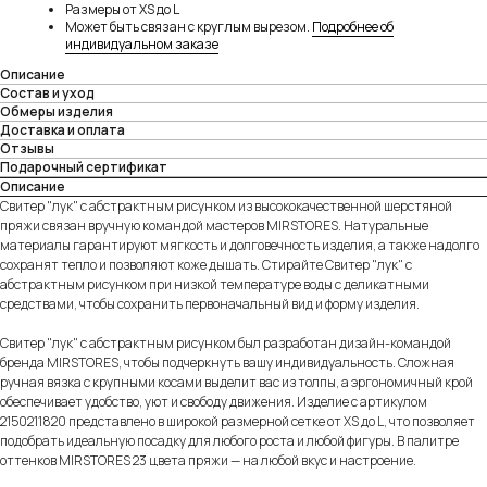
Размеры от XS до L
Может быть связан с круглым вырезом.
Подробнее об
индивидуальном заказе
Описание
Состав и уход
Обмеры изделия
Доставка и оплата
Отзывы
Подарочный сертификат
Описание
Свитер "лук" с абстрактным рисунком из высококачественной шерстяной
пряжи связан вручную командой мастеров MIRSTORES. Натуральные
материалы гарантируют мягкость и долговечность изделия, а также надолго
сохранят тепло и позволяют коже дышать. Стирайте Свитер "лук" с
абстрактным рисунком при низкой температуре воды с деликатными
средствами, чтобы сохранить первоначальный вид и форму изделия.
Свитер "лук" с абстрактным рисунком был разработан дизайн-командой
бренда MIRSTORES, чтобы подчеркнуть вашу индивидуальность. Сложная
ручная вязка с крупными косами выделит вас из толпы, а эргономичный крой
обеспечивает удобство, уют и свободу движения. Изделие с артикулом
2150211820 представлено в широкой размерной сетке от XS до L, что позволяет
подобрать идеальную посадку для любого роста и любой фигуры. В палитре
оттенков MIRSTORES 23 цвета пряжи — на любой вкус и настроение.