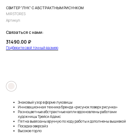
СВИТЕР "ЛУК" С АБСТРАКТНЫМ РИСУНКОМ
MIRSTORES
Артикул:
Связаться с нами:
31490.00
₽
Подберите свой точный размер
ПРЕДЗАКАЗ
●
Знаковый узор в форме луковицы
Инновационная техника бренда «рисунок поверх рисунка»
Разноцветные абстрактные капли вдохновлены работами
художницы Трейси Адамс
Пятна вывязаны вручную по ходу работы и дополнены вышивкой
Посадка оверсайз
Высокое горло