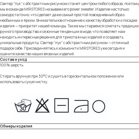
Свитер "лук" с абстрактным рисунком станет центром любого образа, поэтому
мы в команде MIRSTORES называем его power sweater. Изделие настолько
самодостаточно, что сделает даже самый простой повседневный образ
необычным и ярким. Внимательное отношение к качеству обработки и посадке
изделия — приоритет нашей команды. Также мы стараемся сочетать традиции
ручного производства и сезонные тенденции в моде, что позволяет нам
находить интересные решения для трикотажных изделий и создавать
уникальные продукты. Свитер "лук" с абстрактным рисунком — отличный
подарок себе. Присоединяйтесь к комьюнити MIRSTORES уже сегодня и
оцените качество наших вязаных изделий.
Состав и уход
100% шерсть
Стирать вручную при 30°C и сушить в горизонтальном положении или
использовать сухую чистку.
Обмеры изделия