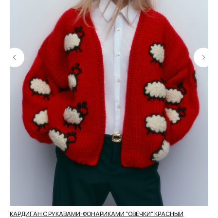
КАРДИГАН С РУКАВАМИ-ФОНАРИКАМИ "ОВЕЧКИ" КРАСНЫЙ
СВ