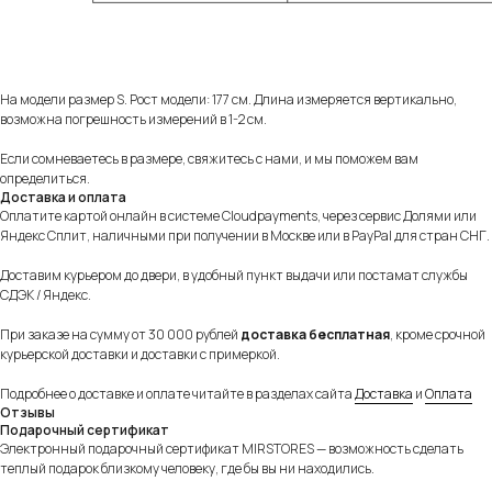
Оплачивайте товар на сайте полностью картой
любого банка или частично через сервисы
«Долями» и Яндекс «Сплит».
Подробнее
На модели размер S. Рост модели: 177 см. Длина измеряется вертикально,
возможна погрешность измерений в 1-2 см.
Если сомневаетесь в размере, свяжитесь с нами, и мы поможем вам
определиться.
Доставка и оплата
Оплатите картой онлайн в системе Cloudpayments, через сервис Долями или
Яндекс Сплит, наличными при получении в Москве или в PayPal для стран СНГ.
Доставим курьером до двери, в удобный пункт выдачи или постамат службы
СДЭК / Яндекс.
При заказе на сумму от 30 000 рублей
доставка бесплатная
, кроме срочной
курьерской доставки и доставки с примеркой.
Подробнее о доставке и оплате читайте в разделах сайта
Доставка
и
Оплата
Отзывы
Подарочный сертификат
Электронный подарочный сертификат MIRSTORES — возможность сделать
теплый подарок близкому человеку, где бы вы ни находились.