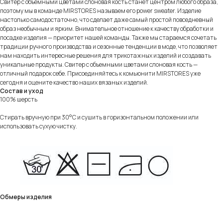
Свитер с объемными цветами слоновая кость станет центром любого образа,
поэтому мы в команде MIRSTORES называем его power sweater. Изделие
настолько самодостаточно, что сделает даже самый простой повседневный
образ необычным и ярким. Внимательное отношение к качеству обработки и
посадке изделия — приоритет нашей команды. Также мы стараемся сочетать
традиции ручного производства и сезонные тенденции в моде, что позволяет
нам находить интересные решения для трикотажных изделий и создавать
уникальные продукты. Свитер с объемными цветами слоновая кость —
отличный подарок себе. Присоединяйтесь к комьюнити MIRSTORES уже
сегодня и оцените качество наших вязаных изделий.
Состав и уход
100% шерсть
Стирать вручную при 30°C и сушить в горизонтальном положении или
использовать сухую чистку.
Обмеры изделия