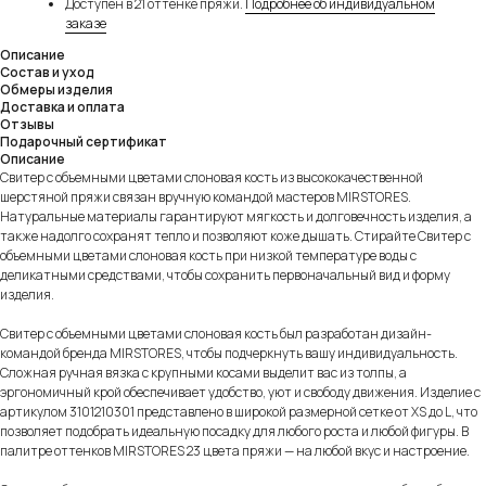
Доступен в 21 оттенке пряжи.
Подробнее об индивидуальном
заказе
Описание
Состав и уход
Обмеры изделия
Доставка и оплата
Отзывы
Подарочный сертификат
Описание
Свитер с объемными цветами слоновая кость из высококачественной
шерстяной пряжи связан вручную командой мастеров MIRSTORES.
Натуральные материалы гарантируют мягкость и долговечность изделия, а
также надолго сохранят тепло и позволяют коже дышать. Стирайте Свитер с
объемными цветами слоновая кость при низкой температуре воды с
деликатными средствами, чтобы сохранить первоначальный вид и форму
изделия.
Свитер с объемными цветами слоновая кость был разработан дизайн-
командой бренда MIRSTORES, чтобы подчеркнуть вашу индивидуальность.
Сложная ручная вязка с крупными косами выделит вас из толпы, а
эргономичный крой обеспечивает удобство, уют и свободу движения. Изделие с
артикулом 3101210301 представлено в широкой размерной сетке от XS до L, что
позволяет подобрать идеальную посадку для любого роста и любой фигуры. В
палитре оттенков MIRSTORES 23 цвета пряжи — на любой вкус и настроение.