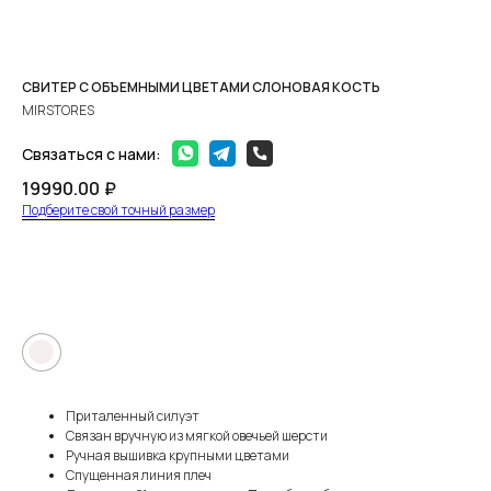
СВИТЕР С ОБЪЕМНЫМИ ЦВЕТАМИ СЛОНОВАЯ КОСТЬ
MIRSTORES
Связаться с нами:
19990.00
₽
Подберите свой точный размер
ПРЕДЗАКАЗ
●
Приталенный силуэт
Связан вручную из мягкой овечьей шерсти
Ручная вышивка крупными цветами
Спущенная линия плеч