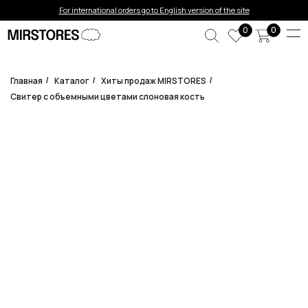
Error get alias
For international orders go to English version of the site
0
0
Главная
Каталог
Хиты продаж MIRSTORES
/
/
/
Свитер с объемными цветами слоновая кость