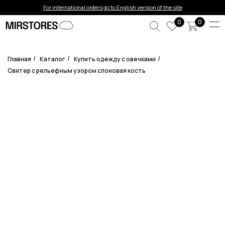
Error get alias
For international orders go to English version of the site
0
0
Главная
Каталог
Купить одежду с овечками
/
/
/
Свитер с рельефным узором слоновая кость