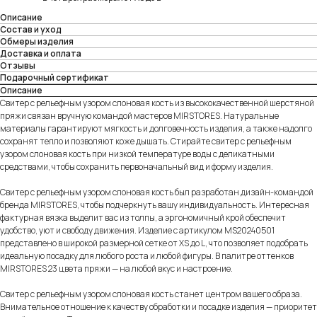
Описание
Состав и уход
Обмеры изделия
Доставка и оплата
Отзывы
Подарочный сертификат
Описание
Свитер с рельефным узором слоновая кость из высококачественной шерстяной
пряжи связан вручную командой мастеров MIRSTORES. Натуральные
материалы гарантируют мягкость и долговечность изделия, а также надолго
сохранят тепло и позволяют коже дышать. Стирайте свитер с рельефным
узором слоновая кость при низкой температуре воды с деликатными
средствами, чтобы сохранить первоначальный вид и форму изделия.
Свитер с рельефным узором слоновая кость был разработан дизайн-командой
бренда MIRSTORES, чтобы подчеркнуть вашу индивидуальность. Интересная
фактурная вязка выделит вас из толпы, а эргономичный крой обеспечит
удобство, уют и свободу движения. Изделие с артикулом MS20240501
представлено в широкой размерной сетке от XS до L, что позволяет подобрать
идеальную посадку для любого роста и любой фигуры. В палитре оттенков
MIRSTORES 23 цвета пряжи — на любой вкус и настроение.
Свитер с рельефным узором слоновая кость станет центром вашего образа.
Внимательное отношение к качеству обработки и посадке изделия — приоритет