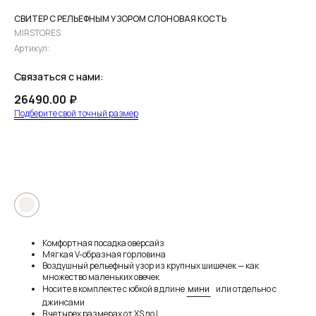
СВИТЕР С РЕЛЬЕФНЫМ УЗОРОМ СЛОНОВАЯ КОСТЬ
MIRSTORES
Артикул:
Связаться с нами:
26490.00
₽
Подберите свой точный размер
ПРЕДЗАКАЗ
●
Комфортная посадка оверсайз
Мягкая V-образная горловина
Воздушный рельефный узор из крупных шишечек — как
множество маленьких овечек
Носите в комплекте с юбкой в длине
мини
или отдельно с
джинсами
В четырех размерах от XS до L