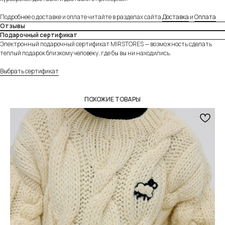
Оплачивайте товар на сайте полностью картой
Подробнее о доставке и оплате читайте в разделах сайта
Доставка
и
Оплата
любого банка или частично через сервисы
Отзывы
«Долями» и Яндекс «Сплит».
Подробнее
Подарочный сертификат
Электронный подарочный сертификат MIRSTORES — возможность сделать
теплый подарок близкому человеку, где бы вы ни находились.
Выбрать сертификат
ПОХОЖИЕ ТОВАРЫ