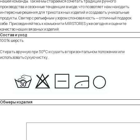
нашей команды. Также мы стараемся сочетать традиции ручного
производства и сезонные тенденции в моде, что позволяет нам находить
интересные решения для трикотажных изделий и создавать уникальные
продукты. Свитер с рельефным узором слоновая кость — отличный подарок
себе. Присоединяйтесь к комьюнити MIRSTORES уже сегодня и оцените
качество наших вязаных изделий.
Состав и уход
100% шерсть
Стирать вручную при 30°C и сушить в горизонтальном положении или
использовать сухую чистку.
Обмеры изделия