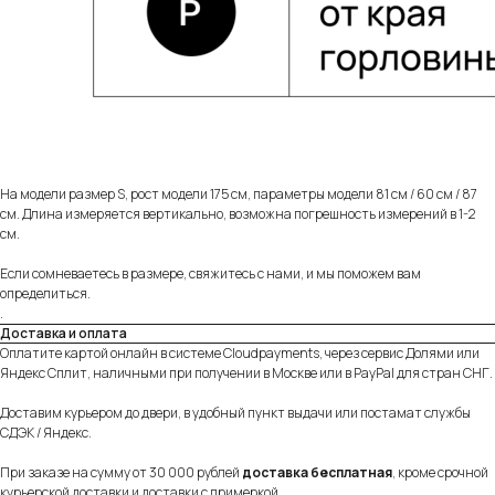
Индивидуальное изготовление
Можем изготовить любое изделие из нашего
ассортимента на заказ по вашим параметрам.
Подробнее
На модели размер S, рост модели 175 см, параметры модели 81 см / 60 см / 87
см. Длина измеряется вертикально, возможна погрешность измерений в 1-2
см.
Если сомневаетесь в размере, свяжитесь с нами, и мы поможем вам
Разные опции доставки
определиться.
Предложим доставить заказ удобным для вас
.
способом — курьером в день заказа по Москве
Доставка и оплата
или в ближайший к вам пункт выдачи заказов.
Оплатите картой онлайн в системе Cloudpayments, через сервис Долями или
Подробнее
Яндекс Сплит, наличными при получении в Москве или в PayPal для стран СНГ.
Доставим курьером до двери, в удобный пункт выдачи или постамат службы
СДЭК / Яндекс.
При заказе на сумму от 30 000 рублей
доставка бесплатная
, кроме срочной
Удобная и безопасная оплата
курьерской доставки и доставки с примеркой.