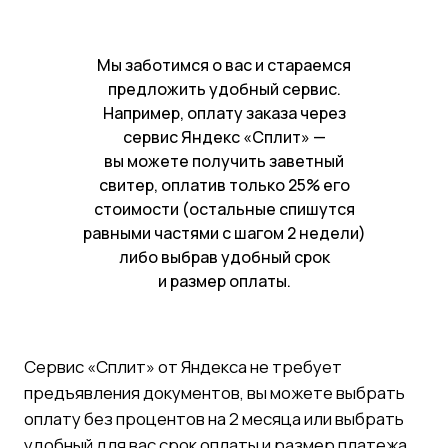
Мы заботимся о вас и стараемся
предложить удобный сервис.
Например, оплату заказа через
Сервис «Сплит» от Яндекса не требует
сервис Яндекс «Сплит» —
предъявления документов, вы можете выбрать
вы можете получить заветный
оплату без процентов на 2 месяца или выбрать
свитер, оплатив только 25% его
удобный для вас срок оплаты и размер платежа.
стоимости (остальные спишутся
Размер лимита при подтвержденном аккаунте -
до 100 000 руб.
равными частями с шагом 2 недели)
либо выбрав удобный срок
и размер оплаты.