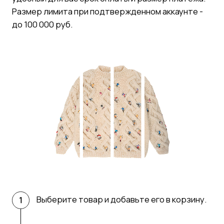
Выберите товар и добавьте его в корзину.
Перейдите в корзину, укажите все
необходимые данные и выберите
оплату Яндекс «Сплит». Нажмите на
кнопку «Сделать заказ».
Вы попадете на страницу сервиса Яндекс
«Сплит», где необходимо будет ввести
данные карты. Выберите необходимый
срок и размер оплаты.
Получите ваш заказ и носите вещь
с удовольствием. Оставшиеся части
спишутся с вашей карты автоматически
в зависимости от выбранного срока.
ПЕРЕЙТИ К ПОКУПКАМ