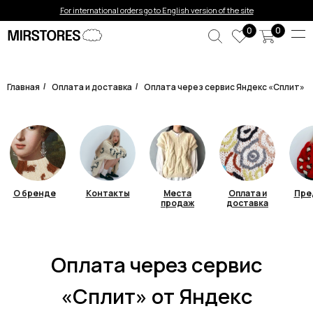
For international orders go to English version of the site
0
0
Главная
Оплата и доставка
Оплата через сервис Яндекс «Сплит»
/
/
Оплата через сервис
О бренде
Контакты
Места
Оплата и
Пре
продаж
доставка
«Сплит» от Яндекс