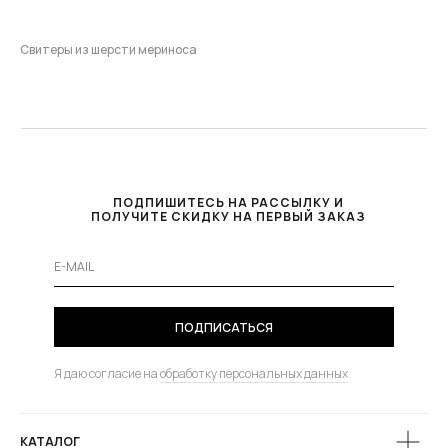
Свитеры из шерсти мериноса
Бренд дизайнерской женской одежды MIRSTORES
представляет коллекцию свитеров из премиальной
шерсти мериноса.
В коллекции свитеров представлены различные
модели: от базовых до объемных, а также свитеры из
шерсти мериноса с фактурными узорами
ПОДПИШИТЕСЬ НА РАССЫЛКУ И
и вышивкой. При правильном уходе за шерстью
ПОЛУЧИТЕ СКИДКУ НА ПЕРВЫЙ ЗАКАЗ
свитер прослужит очень долго.
Чтобы приобрести женский джемпер или свитер
из натуральной шерсти мериноса, добавьте
изделие в корзину и оплатите его. Если свитер вам
не подойдет по размеру или цвету, вы можете
ПОДПИСАТЬСЯ
оформить возврат.
В каталоге одежды вы также найдете такие
Я даю согласие на
обработку персональных данных
категории изделий для женщин:
уютные оверсайз
кардиганы
,
футболки с объемной вышивкой
, топы,
юбки и аксессуары.
КАТАЛОГ