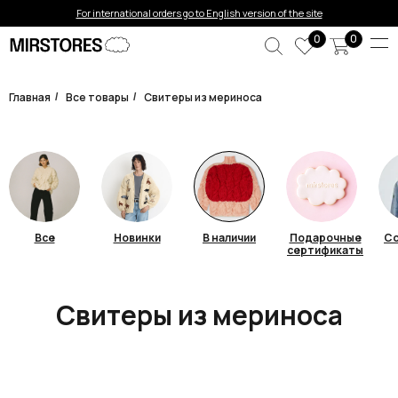
For international orders go to English version of the site
0
0
Главная
Все товары
Свитеры из мериноса
/
/
Все
Новинки
В наличии
Подарочные
Со
сертификаты
Свитеры из мериноса