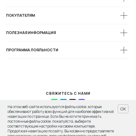
Следите за нами в социальных сетях, чтобы
не пропустить новинки MIRSTORES.
ПОКУПАТЕЛЯМ
ПОЛЕЗНАЯ ИНФОРМАЦИЯ
ПРОГРАММА ЛОЯЛЬНОСТИ
СВЯЖИТЕСЬ С НАМИ
На этом веб-сайте используются файлы cookie, которые
OK
MIRSTORES, 2015-2026
обеспечивают работу всех функций для наиболее эффективной
навигации по странице. Если Вы не хотите принимать
постоянные файлы cookie, пожалуйста, выберите
соответствующие настройки на своем компьютере.
Продолжая навигацию по сайту, Вы косвенно предоставляете
Карта сайта
свое согласие на использование файлов cookie на этом веб-