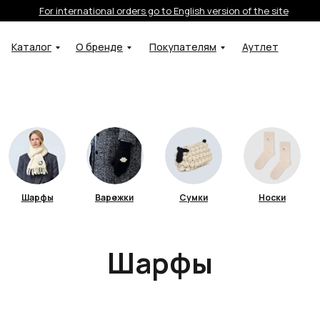
For international orders go to English version of the site
Каталог
О бренде
Покупателям
Аутлет
Шарфы
Варежки
Сумки
Носки
Шарфы