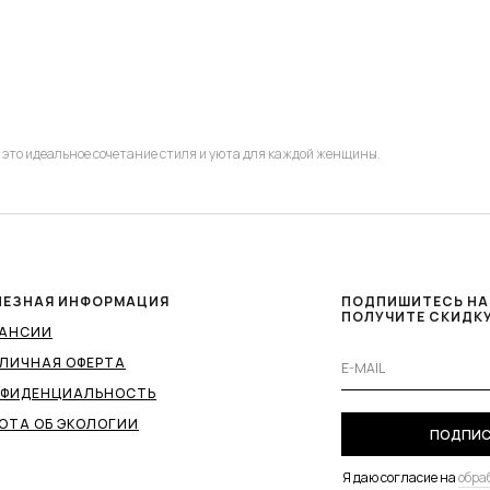
то идеальное сочетание стиля и уюта для каждой женщины.
что делает их отличным выбором для повседневной носки и особых случаев.
 в классических цветах. Такой вязаный аксессуар ручной работы согреет в хо
ЛЕЗНАЯ ИНФОРМАЦИЯ
ПОДПИШИТЕСЬ НА
ПОЛУЧИТЕ СКИДКУ
КАНСИИ
ЛИЧНАЯ ОФЕРТА
НФИДЕНЦИАЛЬНОСТЬ
ОТА ОБ ЭКОЛОГИИ
— курткой, брюками, свитерами и другими женскими аксессуарами: шапками, 
ПОДПИС
оспоминаний, но и теплые, ведь мастера бренда вяжут изделия вручную.
Я даю согласие на
обра