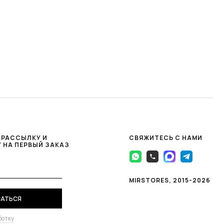
лодные дни и станет ярким акцентом в одежде. Мягкая шерсть
 РАССЫЛКУ И
СВЯЖИТЕСЬ С НАМИ
 НА ПЕРВЫЙ ЗАКАЗ
MIRSTORES, 2015-2026
перчатками и варежками, а также обувью и сумками. Наши вязаные
АТЬСЯ
ботку