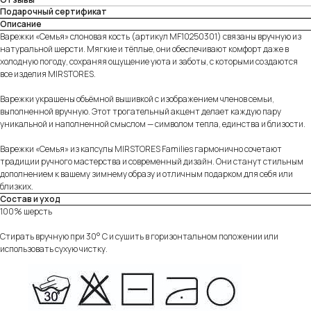
Подарочный сертификат
Описание
Варежки «Семья» слоновая кость (артикул MF10250301) связаны вручную из
натуральной шерсти. Мягкие и тёплые, они обеспечивают комфорт даже в
холодную погоду, сохраняя ощущение уюта и заботы, с которыми создаются
все изделия MIRSTORES.
Варежки украшены объёмной вышивкой с изображением членов семьи,
выполненной вручную. Этот трогательный акцент делает каждую пару
уникальной и наполненной смыслом — символом тепла, единства и близости.
Варежки «Семья» из капсулы MIRSTORES Families гармонично сочетают
традиции ручного мастерства и современный дизайн. Они станут стильным
дополнением к вашему зимнему образу и отличным подарком для себя или
близких.
Состав и уход
100% шерсть
Стирать вручную при 30° C и сушить в горизонтальном положении или
использовать сухую чистку.