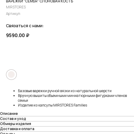
ВАРЕЖКИ "СЕМЬЯ" СЛОНОВАЯ КОСТЬ
MIRSTORES
Артикул:
Связаться с нами:
9590.00
₽
ПРЕДЗАКАЗ
●
Базовые варежки ручной вязки из натуральной шерсти
Вручную вышиты объемными миниатюрными фигурками членов
семьи
Изделие из капсулы MIRSTORES Families
Описание
Состав и уход
Обмеры изделия
Доставка и оплата
Отзывы