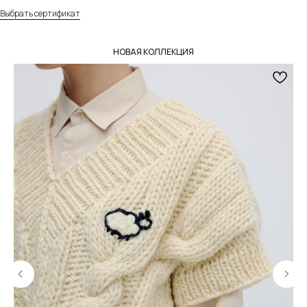
Выбрать сертификат
Собственное производство
Тщательно контролируем каждый этап
НОВАЯ КОЛЛЕКЦИЯ
создания и упаковки наших товаров.
Индивидуальное изготовление
Можем изготовить любое изделие из нашего
ассортимента на заказ по вашим параметрам.
Подробнее
Разные опции доставки
Предложим доставить заказ удобным для вас
способом — курьером в день заказа по Москве
или в ближайший к вам пункт выдачи заказов.
Подробнее