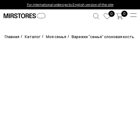
Error get alias
For international orders go to English version of the site
0
0
Главная
Каталог
Моя семья
Варежки "семья" слоновая кость
/
/
/