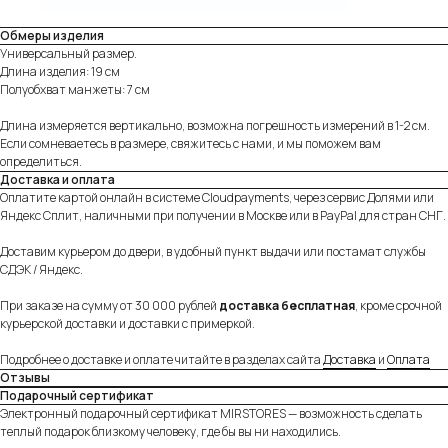
Обмеры изделия
Универсальный размер.
Длина изделия: 19 см
Полуобхват манжеты: 7 см
Длина измеряется вертикально, возможна погрешность измерений в 1-2 см.
Если сомневаетесь в размере, свяжитесь с нами, и мы поможем вам
определиться.
Доставка и оплата
Оплатите картой онлайн в системе Cloudpayments, через сервис Долями или
Яндекс Сплит, наличными при получении в Москве или в PayPal для стран СНГ.
Доставим курьером до двери, в удобный пункт выдачи или постамат службы
СДЭК / Яндекс.
При заказе на сумму от 30 000 рублей
доставка бесплатная
, кроме срочной
курьерской доставки и доставки с примеркой.
Подробнее о доставке и оплате читайте в разделах сайта
Доставка
и
Оплата
Отзывы
Подарочный сертификат
Электронный подарочный сертификат MIRSTORES — возможность сделать
теплый подарок близкому человеку, где бы вы ни находились.