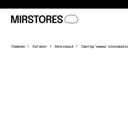
Error get alias
Главная
Каталог
Моя семья
Свитер "мамы" слоновая к
/
/
/