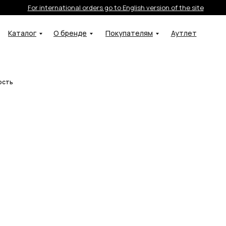
For international orders go to English version of the site
Каталог
О бренде
Покупателям
Аутлет
ость