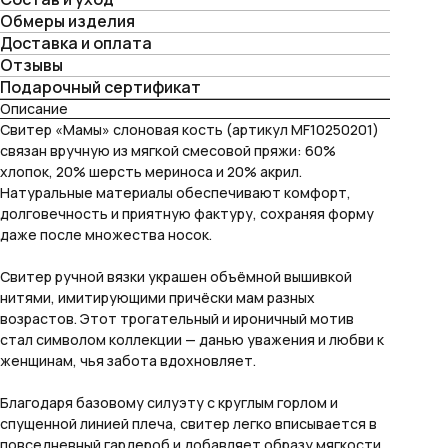
Обмеры изделия
Доставка и оплата
Отзывы
Подарочный сертификат
Описание
Свитер «Мамы» слоновая кость (артикул MF10250201)
связан вручную из мягкой смесовой пряжи: 60%
хлопок, 20% шерсть мериноса и 20% акрил.
Натуральные материалы обеспечивают комфорт,
долговечность и приятную фактуру, сохраняя форму
даже после множества носок.
Свитер ручной вязки украшен объёмной вышивкой
нитями, имитирующими причёски мам разных
возрастов. Этот трогательный и ироничный мотив
стал символом коллекции — данью уважения и любви к
женщинам, чья забота вдохновляет.
Благодаря базовому силуэту с круглым горлом и
спущенной линией плеча, свитер легко вписывается в
повседневный гардероб и добавляет образу мягкости