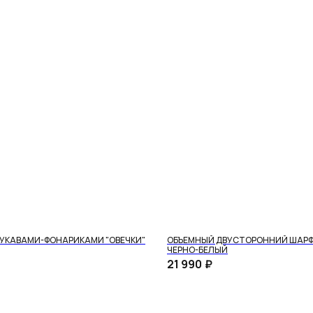
РУКАВАМИ-ФОНАРИКАМИ "ОВЕЧКИ"
ОБЪЕМНЫЙ ДВУСТОРОННИЙ ШАРФ 
ЧЕРНО-БЕЛЫЙ
готовление
Разные опции доставки
21 990
₽
Предложим доставить заказ удобным для вас способом
зделие из нашего
— курьером в день заказа по Москве или в ближайший
 вашим параметрам.
к вам пункт выдачи заказов.
Подробнее