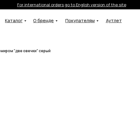
For international orders go to English version of the site
Каталог
О бренде
Покупателям
Аутлет
емиром "две овечки" серый