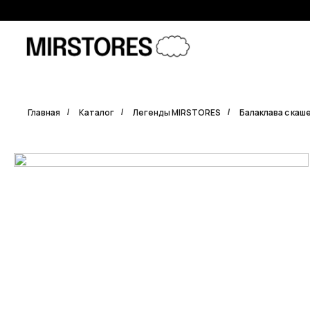
Error get alias
Главная
Каталог
Легенды MIRSTORES
Балаклава с каш
/
/
/