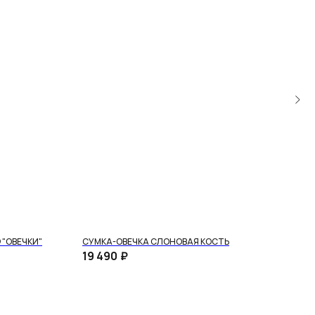
"ОВЕЧКИ"
СУМКА-ОВЕЧКА СЛОНОВАЯ КОСТЬ
19 490
₽
Удобная и безопасная оплата
Оплачивайте товар на сайте полностью картой любого
банка или частично через сервисы «Долями» и Яндекс
«Сплит».
Подробнее