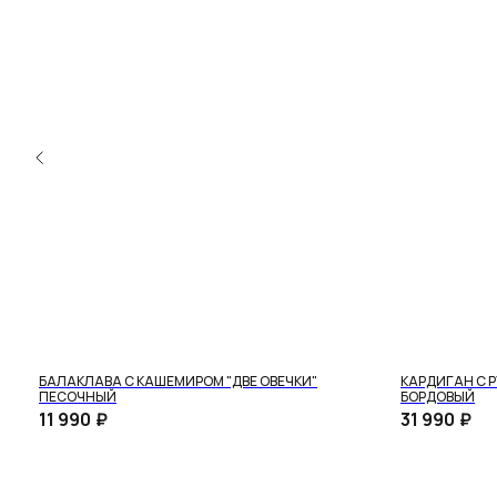
БАЛАКЛАВА С КАШЕМИРОМ "ДВЕ ОВЕЧКИ"
КАРДИГАН С 
ПЕСОЧНЫЙ
БОРДОВЫЙ
Собственное производство
Индивидуальное из
11 990
₽
31 990
₽
Можем изготовить любое и
Тщательно контролируем каждый этап создания и
ассортимента на заказ по
упаковки наших товаров.
Подробнее