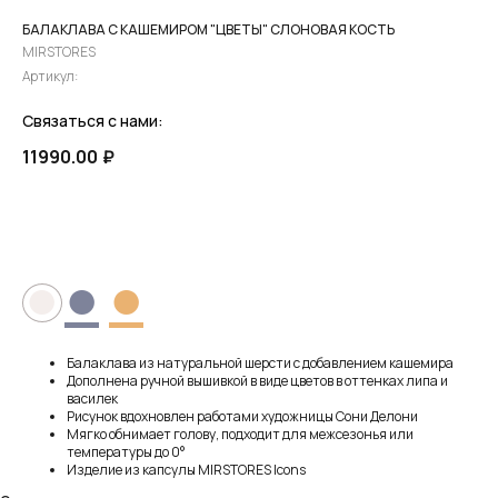
БАЛАКЛАВА С КАШЕМИРОМ "ЦВЕТЫ" СЛОНОВАЯ КОСТЬ
MIRSTORES
Артикул:
Связаться с нами:
11990.00
₽
ПРЕДЗАКАЗ
●
●
●
Балаклава из натуральной шерсти с добавлением кашемира
Дополнена ручной вышивкой в виде цветов в оттенках липа и
василек
Рисунок вдохновлен работами художницы Сони Делони
Мягко обнимает голову, подходит для межсезонья или
температуры до 0°
Изделие из капсулы MIRSTORES Icons