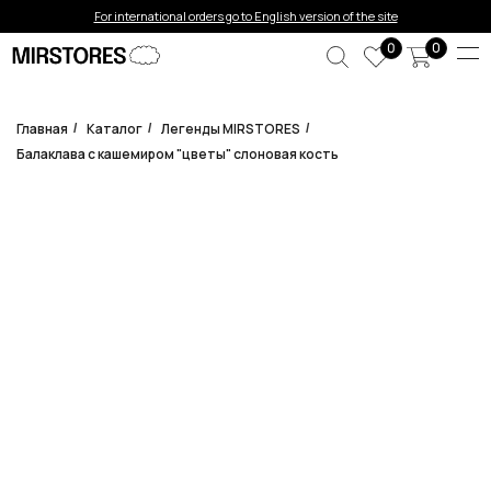
Error get alias
For international orders go to English version of the site
0
0
Главная
Каталог
Легенды MIRSTORES
/
/
/
Балаклава с кашемиром "цветы" слоновая кость