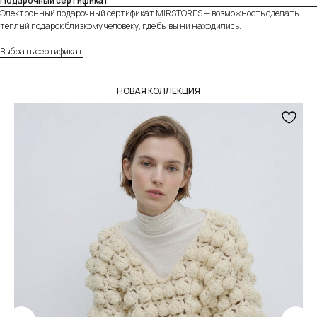
Подарочный сертификат
Электронный подарочный сертификат MIRSTORES — возможность сделать
теплый подарок близкому человеку, где бы вы ни находились.
Выбрать сертификат
Собственное производство
Тщательно контролируем каждый этап
создания и упаковки наших товаров.
НОВАЯ КОЛЛЕКЦИЯ
Индивидуальное изготовление
Можем изготовить любое изделие из нашего
ассортимента на заказ по вашим параметрам.
Подробнее
Разные опции доставки
Предложим доставить заказ удобным для вас
способом — курьером в день заказа по Москве