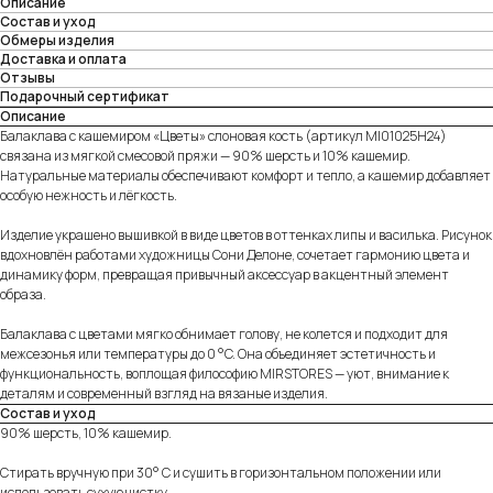
Описание
Состав и уход
Обмеры изделия
Доставка и оплата
Отзывы
Подарочный сертификат
Описание
Балаклава с кашемиром «Цветы» слоновая кость (артикул MI01025H24)
связана из мягкой смесовой пряжи — 90% шерсть и 10% кашемир.
Натуральные материалы обеспечивают комфорт и тепло, а кашемир добавляет
особую нежность и лёгкость.
Изделие украшено вышивкой в виде цветов в оттенках липы и василька. Рисунок
вдохновлён работами художницы Сони Делоне, сочетает гармонию цвета и
динамику форм, превращая привычный аксессуар в акцентный элемент
образа.
Балаклава с цветами мягко обнимает голову, не колется и подходит для
межсезонья или температуры до 0 °C. Она объединяет эстетичность и
функциональность, воплощая философию MIRSTORES — уют, внимание к
деталям и современный взгляд на вязаные изделия.
Состав и уход
90% шерсть, 10% кашемир.
Стирать вручную при 30° C и сушить в горизонтальном положении или
использовать сухую чистку.