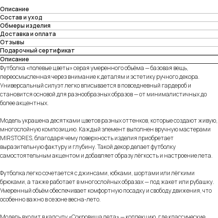
Описание
Состав и уход
Обмеры изделия
Доставка и оплата
Отзывы
Подарочный сертификат
Описание
Футболка «полевые цветы» серая умеренного объёма — базовая вещь,
переосмысленная через внимание к деталям и эстетику ручного декора.
Универсальный силуэт легко вписывается в повседневный гардероб и
становится основой для разнообразных образов — от минималистичных до
более акцентных.
Модель украшена десятками цветов разных оттенков, которые создают живую,
многослойную композицию. Каждый элемент выполнен вручную мастерами
MIRSTORES, благодаря чему поверхность изделия приобретает
выразительную фактуру и глубину. Такой декор делает футболку
самостоятельным акцентом и добавляет образу лёгкость и настроение лета.
Футболка легко сочетается с джинсами, юбками, шортами или лёгкими
брюками, а также работает в многослойных образах — под жакет или рубашку.
Умеренный объём обеспечивает комфортную посадку и свободу движения, что
особенно важно в сезоне весна-лето.
Модель входит в капсулу «Сокровища лета» — коллекцию, где классические