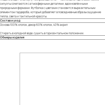
силуэты сочетаются с атмосферными деталями, вдохновлёнными
природными формами. Футболка с цветами становится выразительным
элементом гардероба, который добавляет в повседневные образы ощущение
тепла, света и тактильной красоты.
Состав и уход
Основа 100% хлопок, декор 60% хлопок, 40% акрил
Стирать в холодной воде, сушить в горизонтальном положении.
Обмеры изделия