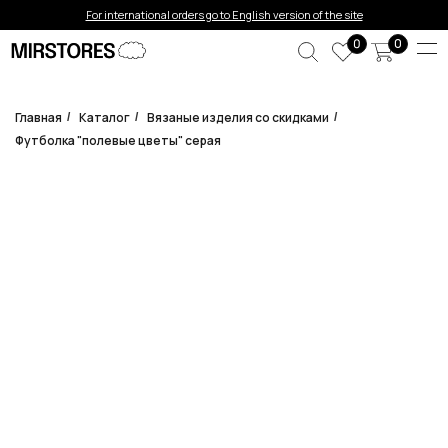
Error get alias
For international orders go to English version of the site
0
0
Главная
Каталог
Вязаные изделия со скидками
/
/
/
Футболка "полевые цветы" серая