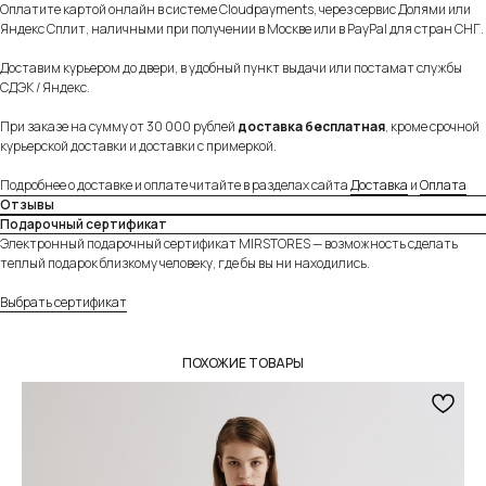
Оплатите картой онлайн в системе Cloudpayments, через сервис Долями или
Разные опции доставки
Яндекс Сплит, наличными при получении в Москве или в PayPal для стран СНГ.
Предложим доставить заказ удобным для вас
способом — курьером в день заказа по Москве
Доставим курьером до двери, в удобный пункт выдачи или постамат службы
СДЭК / Яндекс.
или в ближайший к вам пункт выдачи заказов.
Подробнее
При заказе на сумму от 30 000 рублей
доставка бесплатная
, кроме срочной
курьерской доставки и доставки с примеркой.
Подробнее о доставке и оплате читайте в разделах сайта
Доставка
и
Оплата
Отзывы
Удобная и безопасная оплата
Подарочный сертификат
Электронный подарочный сертификат MIRSTORES — возможность сделать
Оплачивайте товар на сайте полностью картой
теплый подарок близкому человеку, где бы вы ни находились.
любого банка или частично через сервисы
«Долями» и Яндекс «Сплит».
Подробнее
Выбрать сертификат
ПОХОЖИЕ ТОВАРЫ