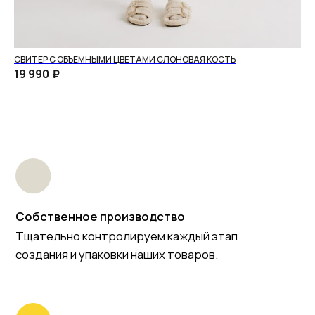
СВИТЕР С ОБЪЕМНЫМИ ЦВЕТАМИ СЛОНОВАЯ КОСТЬ
ЖИ
19 990
₽
18