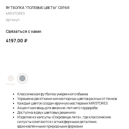
ФУТБОЛКА "ПОЛЕВЫЕ ЦВЕТЫ" СЕРАЯ
MIRSTORES
Артикул:
Связаться с нами:
4197.00
₽
ПРЕДЗАКАЗ
●
●
Классическая футболка умеренного объема
Украшена десятками миниатюрных цветов разных оттенков
Каждый цветок создан вручную мастерами MIRSTORES
Акцентная вещь для весенне-летнего гардероба
Доступна в двух цветовых решениях
Изделие из капсулы «Сокровища лета», где классические
силуэты сочетаются с атмосферными деталями,
вдохновлёнными природными формами