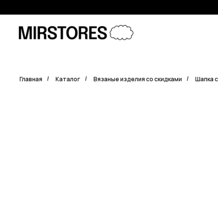
Error get alias
Главная
Каталог
Вязаные изделия со скидками
Шапка 
/
/
/