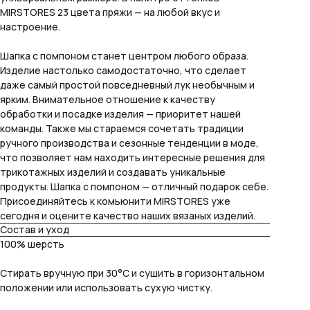
MIRSTORES 23 цвета пряжи — на любой вкус и
настроение.
Шапка с помпоном станет центром любого образа.
Изделие настолько самодостаточно, что сделает
даже самый простой повседневный лук необычным и
ярким. Внимательное отношение к качеству
обработки и посадке изделия — приоритет нашей
команды. Также мы стараемся сочетать традиции
ручного производства и сезонные тенденции в моде,
что позволяет нам находить интересные решения для
трикотажных изделий и создавать уникальные
продукты. Шапка с помпоном — отличный подарок себе.
Присоединяйтесь к комьюнити MIRSTORES уже
сегодня и оцените качество наших вязаных изделий.
Состав и уход
100% шерсть
Стирать вручную при 30°C и сушить в горизонтальном
положении или использовать сухую чистку.