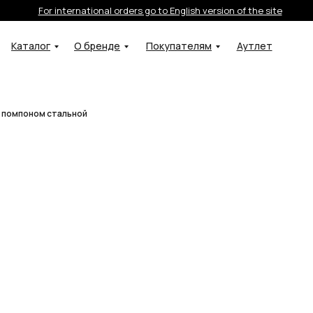
For international orders go to English version of the site
Каталог
О бренде
Покупателям
Аутлет
с помпоном стальной