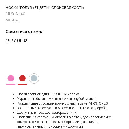
НОСКИ "ГОЛУБЫЕ ЦВЕТЫ" СЛОНОВАЯ КОСТЬ
MIRSTORES
Артикул:
Связаться с нами:
1977.00
₽
ПРЕДЗАКАЗ
●
●
●
Носки средней длины из 100% хлопка
Украшены объемными цветами в голубой гамме
Каждый цветок создан вручную мастерами MIRSTORES
Акцентный аксессуар для весенне-летнего гардероба
Доступны в трех цветовых решениях
Изделие из капсулы «Сокровища лета», где классические
силуэты сочетаются с атмосферными деталями,
вдохновлёнными природными формами