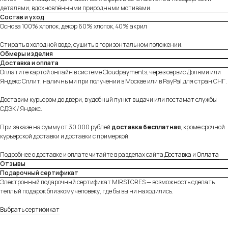
деталями, вдохновлёнными природными мотивами.
Состав и уход
Основа 100% хлопок, декор 60% хлопок, 40% акрил
Стирать в холодной воде, сушить в горизонтальном положении.
Обмеры изделия
Доставка и оплата
Оплатите картой онлайн в системе Cloudpayments, через сервис Долями или
Яндекс Сплит, наличными при получении в Москве или в PayPal для стран СНГ.
Доставим курьером до двери, в удобный пункт выдачи или постамат службы
СДЭК / Яндекс.
При заказе на сумму от 30 000 рублей
доставка бесплатная
, кроме срочной
курьерской доставки и доставки с примеркой.
Подробнее о доставке и оплате читайте в разделах сайта
Доставка
и
Оплата
Отзывы
Подарочный сертификат
Электронный подарочный сертификат MIRSTORES — возможность сделать
теплый подарок близкому человеку, где бы вы ни находились.
Выбрать сертификат
Собственное производство