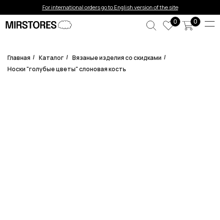
Error get alias
For international orders go to English version of the site
0
0
Главная
Каталог
Вязаные изделия со скидками
/
/
/
Носки "голубые цветы" слоновая кость