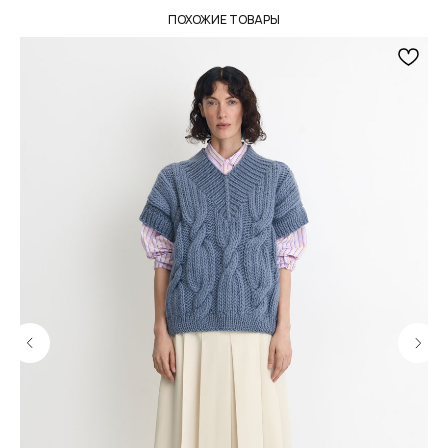
Тщательно контролируем каждый этап
ПОХОЖИЕ ТОВАРЫ
создания и упаковки наших товаров.
Индивидуальное изготовление
Можем изготовить любое изделие из нашего
ассортимента на заказ по вашим параметрам.
Подробнее
Разные опции доставки
Предложим доставить заказ удобным для вас
способом — курьером в день заказа по Москве
или в ближайший к вам пункт выдачи заказов.
Подробнее