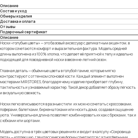
Описание
Состав и уход
Обмеры изделия
Доставка и оплата
Отзывы
Подарочный сертификат
Описание
Носки «голубые цветы» — это базовый аксессуар с деликатным акцентом, в
котором сочетаются комфорт и выразительная фактура. Модель средней
длины выполнена из 100% хлопка, что делает её приятной к телу и идеально
подходящей для повседневной носки в весенне-летний сезон.
Главная деталь — объёмные цветы в голубой гамме, которые мягко
контрастируют с оттенком слоновой кости. Каждый элемент выполнен
мастерами MIRSTORES, благодаря чему изделие приобретает глубину,
тактильность и узнаваемый характер. Такой декор добавляет образу лёгкость
и визуальную свежесть.
Носки легко вписываются в разные стили: их можно сочетать с кроссовками,
лоферами, балетками, биркенштоками или носить дома, создавая ощущение
уюта. Универсальная длина позволяет комбинировать их как с брюками, так и
с юбками или шортами.
Модель доступна в трёх цветовых решениях и входит в капсулу «Сокровища
лета» — коллекцию, где классические формы сочетаются с атмосферными