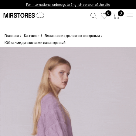
Error get alias
For international orders go to English version of the site
0
0
Главная
Каталог
Вязаные изделия со скидками
/
/
/
Юбка-миди с косами лавандовый