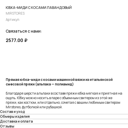
ЮБКА-МИДИ С КОСАМИ ЛАВАНДОВЫЙ
MIRSTORES
Артикул:
Связаться с нами:
2577.00
₽
ПРЕДЗАКАЗ
Прямая юбка-миди с косами машинной вязки из итальянской
смесовой пряжи (альпака — полиамид)
Благодаря шерсти альпаки в составе пряжи юбка мягкая и приятная на
ощупь. Юбку можно носить в паре с объемным свитером из этой же
пряжи, как костюм, или отдельно, сочетая с вашим любимым свитером
Mirstores, футболкой или рубашкой.
Состав и уход
Обмеры изделия
Доставка и оплата
Отзывы