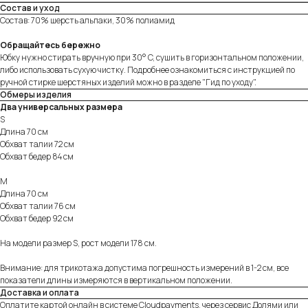
Состав и уход
Состав: 70% шерсть альпаки, 30% полиамид
Обращайтесь бережно
Юбку нужно стирать вручную при 30° C, сушить в горизонтальном положении,
либо использовать сухую чистку. Подробнее ознакомиться с инструкцией по
ручной стирке шерстяных изделий можно в разделе "Гид по уходу".
Обмеры изделия
Два универсальных размера
S
Длина 70 см
Обхват талии 72 см
Обхват бедер 84 см
М
Длина 70 см
Обхват талии 76 см
Обхват бедер 92 см
На модели размер S, рост модели 178 см.
Внимание: для трикотажа допустима погрешность измерений в 1-2 см, все
показатели длины измеряются в вертикальном положении.
Доставка и оплата
Оплатите картой онлайн в системе Cloudpayments, через сервис Долями или