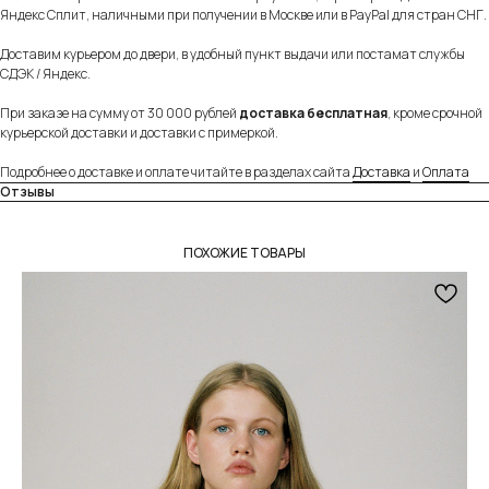
Яндекс Сплит, наличными при получении в Москве или в PayPal для стран СНГ.
Доставим курьером до двери, в удобный пункт выдачи или постамат службы
СДЭК / Яндекс.
При заказе на сумму от 30 000 рублей
доставка бесплатная
, кроме срочной
курьерской доставки и доставки с примеркой.
Подробнее о доставке и оплате читайте в разделах сайта
Доставка
и
Оплата
Отзывы
ПОХОЖИЕ ТОВАРЫ
Собственное производство
Тщательно контролируем каждый этап
создания и упаковки наших товаров.
Индивидуальное изготовление
Можем изготовить любое изделие из нашего