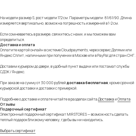
На модели размер S, рост модели 172 см. Параметры модели: 81/61/90. Длина
измеряется вертикально, возможна погрешность измерений в 1-2 см.
Удобная и безопасная оплата
Оплачивайте товар на сайте полностью картой
Если сомневаетесь в размере, свяжитесь с нами, и мы поможем вам
любого банка или частично через сервисы
определиться.
«Долями» и Яндекс «Сплит».
Подробнее
Доставка и оплата
Оплатите картой онлайн в системе Cloudpayments, через сервис Долями или
Яндекс Сплит, наличными при получении в Москве или в PayPal для стран СНГ.
Доставим курьером до двери, в удобный пункт выдачи или постамат службы
СДЭК / Яндекс.
При заказе на сумму от 30 000 рублей
доставка бесплатная
, кроме срочной
курьерской доставки и доставки с примеркой.
Подробнее о доставке и оплате читайте в разделах сайта
Доставка
и
Оплата
Отзывы
Подарочный сертификат
Электронный подарочный сертификат MIRSTORES — возможность сделать
теплый подарок близкому человеку, где бы вы ни находились.
Выбрать сертификат