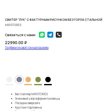
СВИТЕР "ЛУК" С ФАКТУРНЫМ РИСУНКОМ БЕЗ ГОРЛА СТАЛЬНОЙ
MIRSTORES
Связаться с нами:
22990.00
₽
Подберите свой точный размер
ПРЕДЗАКАЗ
●
●
●
●
●
Бестселлер MIRSTORES
Знаковый узор в форме луковицы
Посадка оверсайз
Круглая горловина