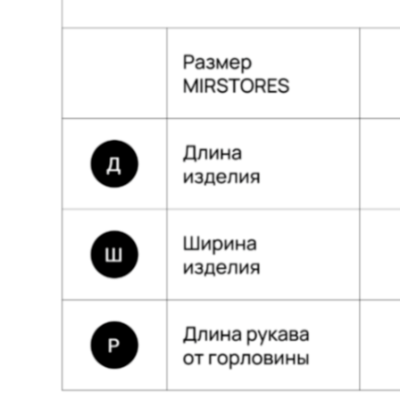
Собственное производство
Тщательно контролируем каждый этап
создания и упаковки наших товаров.
Индивидуальное изготовление
Можем изготовить любое изделие из нашего
ассортимента на заказ по вашим параметрам.
Подробнее
Разные опции доставки
Предложим доставить заказ удобным для вас
способом — курьером в день заказа по Москве
или в ближайший к вам пункт выдачи заказов.
Подробнее