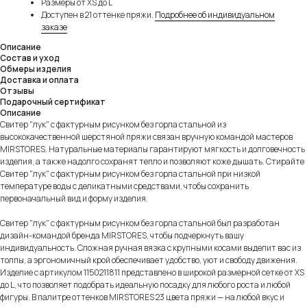
Размеры от XS до L
Доступен в 21 оттенке пряжи.
Подробнее об индивидуальном
заказе
Описание
Состав и уход
Обмеры изделия
Доставка и оплата
Отзывы
Подарочный сертификат
Описание
Свитер "лук" с фактурным рисунком без горла стальной из
высококачественной шерстяной пряжи связан вручную командой мастеров
MIRSTORES. Натуральные материалы гарантируют мягкость и долговечность
изделия, а также надолго сохранят тепло и позволяют коже дышать. Стирайте
Свитер "лук" с фактурным рисунком без горла стальной при низкой
температуре воды с деликатными средствами, чтобы сохранить
первоначальный вид и форму изделия.
Свитер "лук" с фактурным рисунком без горла стальной был разработан
дизайн-командой бренда MIRSTORES, чтобы подчеркнуть вашу
индивидуальность. Сложная ручная вязка с крупными косами выделит вас из
толпы, а эргономичный крой обеспечивает удобство, уют и свободу движения.
Изделие с артикулом 1150211811 представлено в широкой размерной сетке от XS
до L, что позволяет подобрать идеальную посадку для любого роста и любой
фигуры. В палитре оттенков MIRSTORES 23 цвета пряжи — на любой вкус и