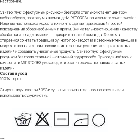
настроение.
Свитер "лук" с фактурным рисунком без горла стальной станет центром
любого образа, поэтому мы в команде MIRSTORES называем его power sweater.
Изделие настолько самодостаточно, что сделает даже самый простой
повседневный образ необычным и ярким. Внимательное отношение к качеству
обработки и посадке изделия — приоритет нашей команды. Также мы
стараемся сочетать традиции ручного производства и сезонные тенденции в
моде, что позволяет нам находить интересные решения для трикотажных
изделий и создавать уникальные продукты. Свитер "лук" с фактурным
рисунком без горла стальной — отличный подарок себе. Присоединяйтесь к
комьюнити MIRSTORES уже сегодня и оцените качество наших вязаных
изделий.
Состав и уход
100% шерсть
Стирать вручную при 30°C и сушить в горизонтальном положении или
использовать сухую чистку.