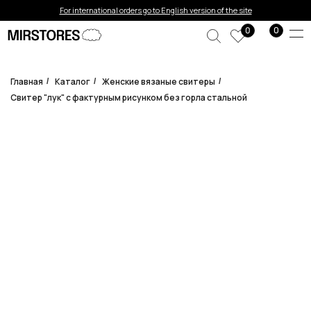
Error get alias
For international orders go to English version of the site
0
0
Главная
Каталог
Женские вязаные свитеры
/
/
/
Свитер "лук" с фактурным рисунком без горла стальной