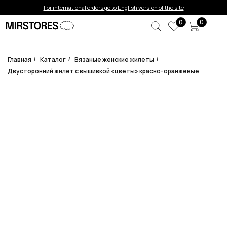
Error get alias
For international orders go to English version of the site
0
0
Главная
Каталог
Вязаные женские жилеты
/
/
/
Двусторонний жилет с вышивкой «цветы» красно-оранжевые