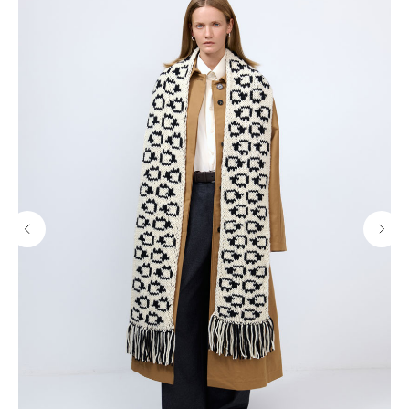
Собственное производство
Тщательно контролируем каждый этап
создания и упаковки наших товаров.
Индивидуальное изготовление
Можем изготовить любое изделие из нашего
ассортимента на заказ по вашим параметрам.
Подробнее
Разные опции доставки
Предложим доставить заказ удобным для вас
способом — курьером в день заказа по Москве
или в ближайший к вам пункт выдачи заказов.