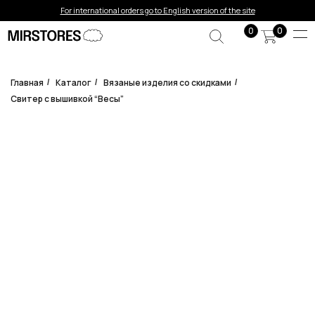
Error get alias
For international orders go to English version of the site
0
0
Главная
Каталог
Вязаные изделия со скидками
/
/
/
Свитер с вышивкой “Весы”