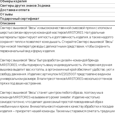
Обмеры изделия
Свитеры других знаков Зодиака
Доставка и оплата
Отзывы
Подарочный сертификат
Описание
Свитер с вышивкой “Весы” из высококачественной смесовой пряжи с хлопком и
шерстью связан вручную командой мастеров MIRSTORES. Натуральные
материалы гарантируют мягкость и долговечность изделия, а также надолго
сохранят тепло и позволяют коже дышать. Стирайте Свитер с вышивкой “Весы”
при низкой температуре воды с деликатными средствами, чтобы сохранить
первоначальный вид и форму изделия.
Свитер с вышивкой “Весы” был разработан дизайн-командой бренда
MIRSTORES, чтобы подчеркнуть вашу индивидуальность. Интересная ручная
вышивка выделит вас из толпы, а эргономичный крой обеспечит удобство, уют и
свободу движения. Изделие с артикулом MZ2023007 представлено в едином
универсальном размере. В палитре оттенков MIRSTORES несколько оттенков
пряжи под ваше настроение.
Свитер с вышивкой “Весы” станет центром любого образа, поэтому мы в
команде MIRSTORES называем его power sweater. Изделие настолько
самодостаточно, что сделает даже самый простой повседневный образ
необычным и ярким. Внимательное отношение к качеству обработки и посадке
изделия — приоритет нашей команды. Также мы стараемся сочетать традиции