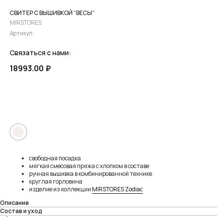
СВИТЕР С ВЫШИВКОЙ “ВЕСЫ”
MIRSTORES
Артикул:
Связаться с нами:
18993.00
₽
ПРЕДЗАКАЗ
●
свободная посадка
мягкая смесовая пряжа с хлопком в составе
ручная вышивка в комбинированной технике
круглая горловина
изделие из коллекции
MIRSTORES Zodiac
Описание
Состав и уход