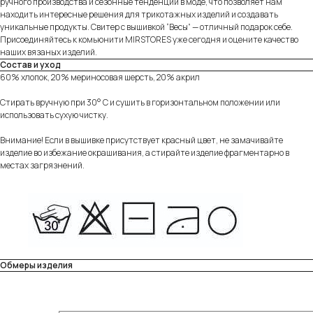
ручного производства и сезонные тенденции в моде, что позволяет нам
находить интересные решения для трикотажных изделий и создавать
уникальные продукты. Свитер с вышивкой “Весы” — отличный подарок себе.
Присоединяйтесь к комьюнити MIRSTORES уже сегодня и оцените качество
наших вязаных изделий.
Состав и уход
60% хлопок, 20% мериносовая шерсть, 20% акрил
Стирать вручную при 30° C и сушить в горизонтальном положении или
использовать сухую чистку.
Внимание! Если в вышивке присутствует красный цвет, не замачивайте
изделие во избежание окрашивания, а стирайте изделие фрагментарно в
местах загрязнений.
Обмеры изделия