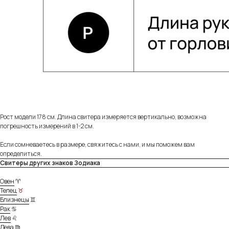
Собственное производство
Тщательно контролируем каждый этап
создания и упаковки наших товаров.
Рост модели 178 см. Длина свитера измеряется вертикально, возможна
погрешность измерений в 1-2 см.
Индивидуальное изготовление
Можем изготовить любое изделие из нашего
Если сомневаетесь в размере, свяжитесь с нами, и мы поможем вам
ассортимента на заказ по вашим параметрам.
определиться.
Подробнее
Свитеры других знаков Зодиака
Овен
♈
Телец
♉
Близнецы
♊
Рак
♋
Разные опции доставки
Лев
♌
Дева
♍
Предложим доставить заказ удобным для вас