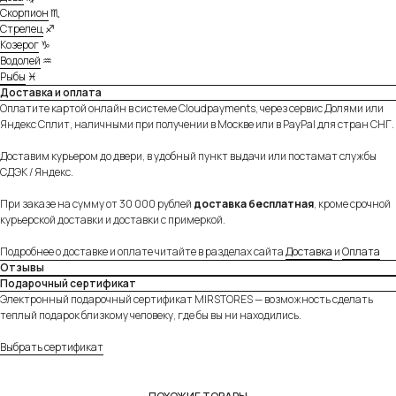
Скорпион
♏
способом — курьером в день заказа по Москве
Стрелец
♐
или в ближайший к вам пункт выдачи заказов.
Козерог
♑
Подробнее
Водолей
♒
Рыбы
♓
Доставка и оплата
Оплатите картой онлайн в системе Cloudpayments, через сервис Долями или
Яндекс Сплит, наличными при получении в Москве или в PayPal для стран СНГ.
Удобная и безопасная оплата
Доставим курьером до двери, в удобный пункт выдачи или постамат службы
Оплачивайте товар на сайте полностью картой
СДЭК / Яндекс.
любого банка или частично через сервисы
«Долями» и Яндекс «Сплит».
Подробнее
При заказе на сумму от 30 000 рублей
доставка бесплатная
, кроме срочной
курьерской доставки и доставки с примеркой.
Подробнее о доставке и оплате читайте в разделах сайта
Доставка
и
Оплата
Отзывы
Подарочный сертификат
Электронный подарочный сертификат MIRSTORES — возможность сделать
теплый подарок близкому человеку, где бы вы ни находились.
Выбрать сертификат