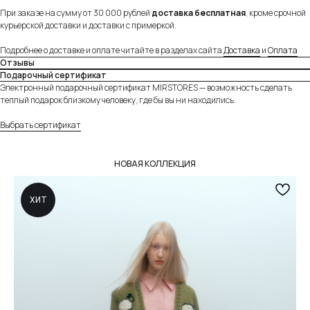
При заказе на сумму от 30 000 рублей
доставка бесплатная
, кроме срочной
Удобная и безопасная оплата
курьерской доставки и доставки с примеркой.
Оплачивайте товар на сайте полностью картой
любого банка или частично через сервисы
Подробнее о доставке и оплате читайте в разделах сайта
Доставка
и
Оплата
«Долями» и Яндекс «Сплит».
Подробнее
Отзывы
Подарочный сертификат
Электронный подарочный сертификат MIRSTORES — возможность сделать
теплый подарок близкому человеку, где бы вы ни находились.
Выбрать сертификат
НОВАЯ КОЛЛЕКЦИЯ
ХИТ