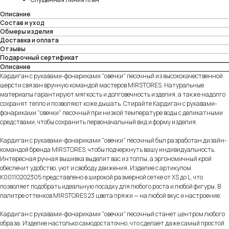
Описание
Состав и уход
Обмеры изделия
Доставка и оплата
Отзывы
Подарочный сертификат
Описание
Кардиган с рукавами-фонариками "овечки" песочный из высококачественной
шерсти связан вручную командой мастеров MIRSTORES. Натуральные
материалы гарантируют мягкость и долговечность изделия, а также надолго
сохранят тепло и позволяют коже дышать. Стирайте Кардиган с рукавами-
фонариками "овечки" песочный при низкой температуре воды с деликатными
средствами, чтобы сохранить первоначальный вид и форму изделия.
Кардиган с рукавами-фонариками "овечки" песочный был разработан дизайн-
командой бренда MIRSTORES, чтобы подчеркнуть вашу индивидуальность.
Интересная ручная вышивка выделит вас из толпы, а эргономичный крой
обеспечит удобство, уют и свободу движения. Изделие с артикулом
K00110202305 представлено в широкой размерной сетке от XS до L, что
позволяет подобрать идеальную посадку для любого роста и любой фигуры. В
палитре оттенков MIRSTORES 23 цвета пряжи — на любой вкус и настроение.
Кардиган с рукавами-фонариками "овечки" песочный станет центром любого
образа. Изделие настолько самодостаточно, что сделает даже самый простой