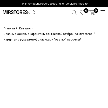
Error get alias
For international orders go to English version of the site
0
0
Главная
Каталог
/
/
Вязаные женские кардиганы с вышивкой от бренда Mirstores
/
Кардиган с рукавами-фонариками "овечки" песочный