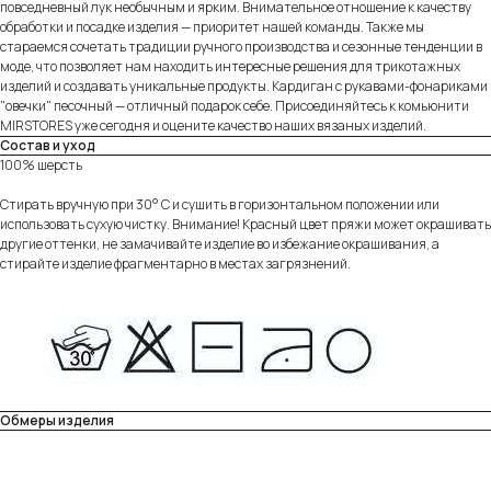
повседневный лук необычным и ярким. Внимательное отношение к качеству
обработки и посадке изделия — приоритет нашей команды. Также мы
стараемся сочетать традиции ручного производства и сезонные тенденции в
моде, что позволяет нам находить интересные решения для трикотажных
изделий и создавать уникальные продукты. Кардиган с рукавами-фонариками
"овечки" песочный — отличный подарок себе. Присоединяйтесь к комьюнити
MIRSTORES уже сегодня и оцените качество наших вязаных изделий.
Состав и уход
100% шерсть
Стирать вручную при 30° C и сушить в горизонтальном положении или
использовать сухую чистку. Внимание! Красный цвет пряжи может окрашивать
другие оттенки, не замачивайте изделие во избежание окрашивания, а
стирайте изделие фрагментарно в местах загрязнений.
Обмеры изделия