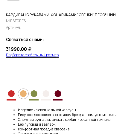
КАРДИГАН С РУКАВАМИ-ФОНАРИКАМИ "ОВЕЧКИ" ПЕСОЧНЫЙ
MIRSTORES
Артикул:
Связаться с нами:
31990.00
₽
Подберите свой точный размер
ПРЕДЗАКАЗ
●
●
●
●
●
Изделие из специальной капсулы
Рисунок вдохновлен логотипом бренда — силуэтом овечки
Сложная ручная вышивка в комбинированной технике
Без пуговиц и завязок
Комфортная посадка оверсайз
Спущенная линия плеч