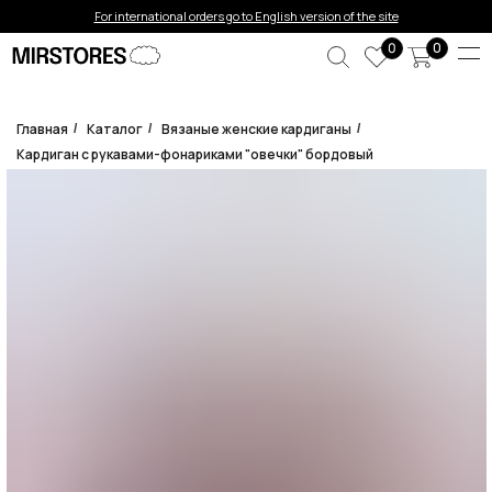
Error get alias
For international orders go to English version of the site
0
0
Главная
Каталог
Вязаные женские кардиганы
/
/
/
Кардиган с рукавами-фонариками "овечки" бордовый