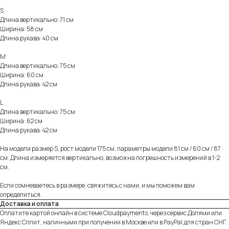
S
Длина вертикально: 71 см
Ширина: 58 см
Длина рукава: 40 см
M
Длина вертикально: 75 см
Ширина: 60 см
Длина рукава: 42 см
L
Длина вертикально: 75 см
Ширина: 62 см
Длина рукава: 42 см
На модели размер S, рост модели 175 см, параметры модели 81 см / 60 см / 87
см. Длина измеряется вертикально, возможна погрешность измерений в 1-2
см.
Если сомневаетесь в размере, свяжитесь с нами, и мы поможем вам
определиться.
Доставка и оплата
Оплатите картой онлайн в системе Cloudpayments, через сервис Долями или
Яндекс Сплит, наличными при получении в Москве или в PayPal для стран СНГ.