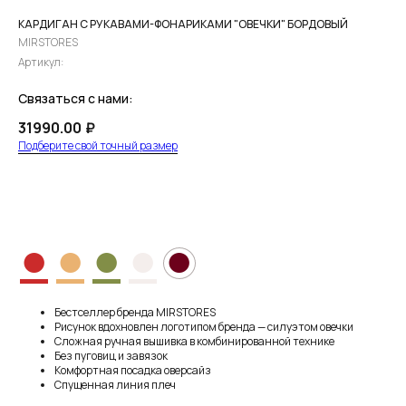
КАРДИГАН С РУКАВАМИ-ФОНАРИКАМИ "ОВЕЧКИ" БОРДОВЫЙ
MIRSTORES
Артикул:
Связаться с нами:
31990.00
₽
Подберите свой точный размер
ПРЕДЗАКАЗ
●
●
●
●
●
Бестселлер бренда MIRSTORES
Рисунок вдохновлен логотипом бренда — силуэтом овечки
Сложная ручная вышивка в комбинированной технике
Без пуговиц и завязок
Комфортная посадка оверсайз
Спущенная линия плеч