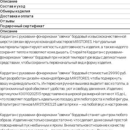
Описание
Состав и уход
Обмеры изделия
Доставка и оплата
Отзывы
Подарочный сертификат
Описание
Кардиган с рукавами-фонариками "овечки" бордовый из высококачественной
шерсти связан вручную командой мастеров MIRSTORES. Натуральные
материалы гарантируют мягкость и долговечность изделия, а также надолго
сохранят тепло и позволяют коже дышать. Стирайте Кардиган с рукавами-
фонариками "овечки" бордовый при низкой температуре воды с деликатными
средствами, чтобы сохранить первоначальный вид и форму изделия.
Кардиган с рукавами-фонариками "овечки" бордовый стоимостью 29990 руб.
был разработан дизайн-командой бренда MIRSTORES, чтобы подчеркнуть
вашу индивидуальность. Интересная ручная вышивка выделит вас из толпы, а
эргономичный крой обеспечит удобство, уют и свободу движения. Изделие с
артикулом K00110202313 представлено в широкой размерной сетке от XS до L,
что позволяет подобрать идеальную посадку для любого роста и любой фигуры.
В палитре оттенков MIRSTORES 23 цвета пряжи — на любой вкус и настроение.
Кардиган с рукавами-фонариками "овечки" бордовый станет центром любого
образа. Изделие настолько самодостаточно, что сделает даже самый простой
повседневный лук необычным и ярким. Внимательное отношение к качеству