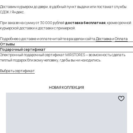
Доставим курьером до двери, в удобный пункт выдачи или постамат службы
СДЭК / Яндекс.
При заказе на сумму от 30 000 рублей
доставка бесплатная
, кроме срочной
Собственное производство
курьерской доставки и доставки с примеркой.
Тщательно контролируем каждый этап
создания и упаковки наших товаров.
Подробнее о доставке и оплате читайте в разделах сайта
Доставка
и
Оплата
Отзывы
Подарочный сертификат
Электронный подарочный сертификат MIRSTORES — возможность сделать
теплый подарок близкому человеку, где бы вы ни находились.
Индивидуальное изготовление
Выбрать сертификат
Можем изготовить любое изделие из нашего
ассортимента на заказ по вашим параметрам.
Подробнее
НОВАЯ КОЛЛЕКЦИЯ
Разные опции доставки
Предложим доставить заказ удобным для вас
способом — курьером в день заказа по Москве