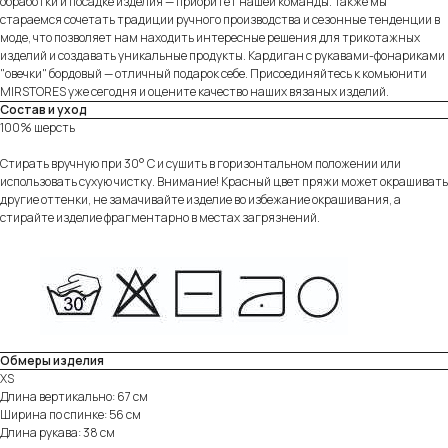
обработки и посадке изделия — приоритет нашей команды. Также мы
стараемся сочетать традиции ручного производства и сезонные тенденции в
моде, что позволяет нам находить интересные решения для трикотажных
изделий и создавать уникальные продукты. Кардиган с рукавами-фонариками
"овечки" бордовый — отличный подарок себе. Присоединяйтесь к комьюнити
MIRSTORES уже сегодня и оцените качество наших вязаных изделий.
Состав и уход
100% шерсть
Стирать вручную при 30° C и сушить в горизонтальном положении или
использовать сухую чистку. Внимание! Красный цвет пряжи может окрашивать
другие оттенки, не замачивайте изделие во избежание окрашивания, а
стирайте изделие фрагментарно в местах загрязнений.
Обмеры изделия
XS
Длина вертикально: 67 см
Ширина по спинке: 56 см
Длина рукава: 38 см