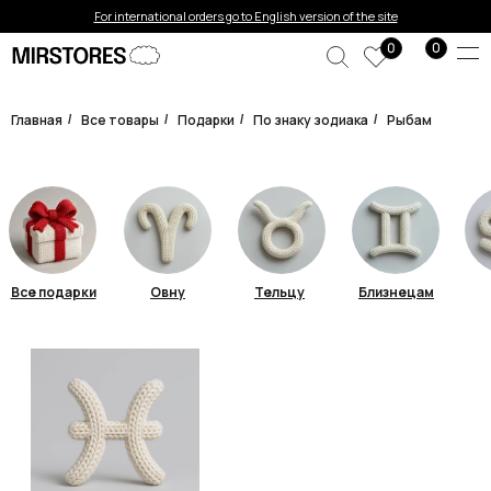
For international orders go to English version of the site
0
0
Главная
Все товары
Подарки
По знаку зодиака
Рыбам
/
/
/
/
Все подарки
Овну
Тельцу
Близнецам
Подарки для знака
зодиака
Рыбы
Ключевые черты: Рыбы — творческие,