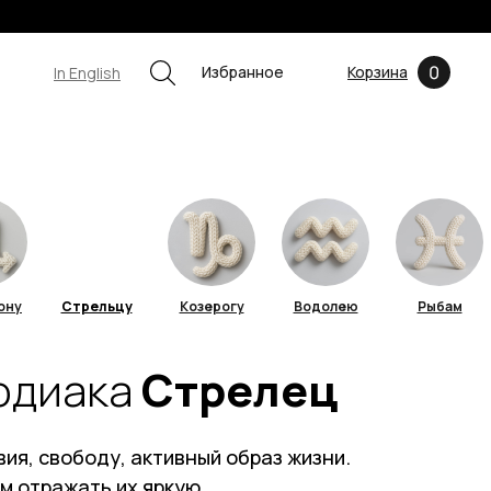
0
Избранное
Корзина
In English
ону
Стрельцу
Козерогу
Водолею
Рыбам
зодиака
Стрелец
ия, свободу, активный образ жизни.
м отражать их яркую