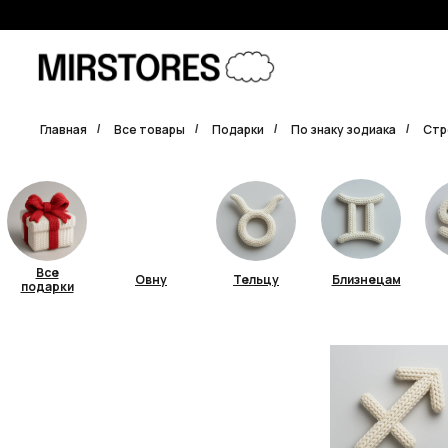
Главная
Все товары
Подарки
По знаку зодиака
Стр
/
/
/
/
Все
Овну
Тельцу
Близнецам
подарки