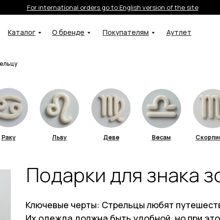
For international orders go to English version of the site
Каталог
О бренде
Покупателям
Аутлет
ельцу
Раку
Льву
Деве
Весам
Скорпи
Подарки для знака 
Ключевые черты: Стрельцы любят путешеств
Их одежда должна быть удобной, но при это